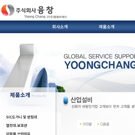
회사소개
제품소개
SIC도가니 및 받침대
열전대.보호관
인사말
연혁
이형제.브란자유
찾아오시는 길
다이캐스팅 부자재(슬리브
제품소개
Products
SIC도가니 및 받침대
열전대.보호관
이형제.브란자유