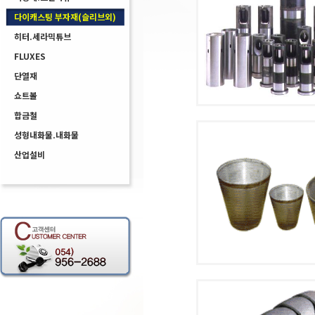
다이캐스팅 부자재(슬리브외)
히터.세라믹튜브
FLUXES
단열재
쇼트볼
합금철
성형내화물.내화물
산업설비