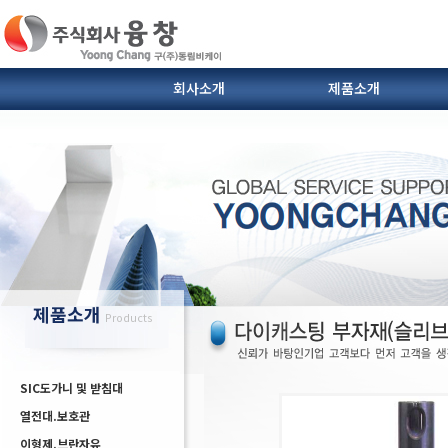
회사소개
제품소개
SIC도가니 및 받침대
열전대.보호관
인사말
연혁
이형제.브란자유
찾아오시는 길
다이캐스팅 부자재(슬리브
제품소개
Products
SIC도가니 및 받침대
열전대.보호관
이형제.브란자유