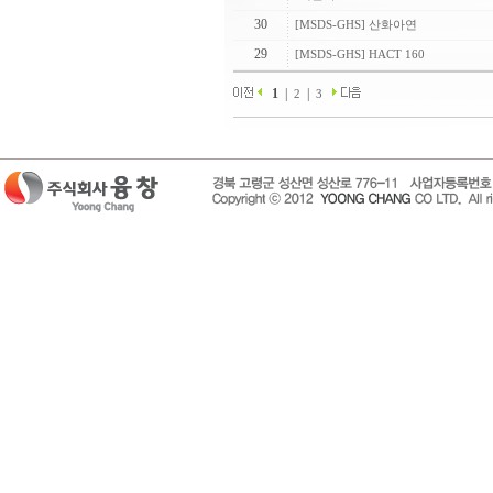
30
[MSDS-GHS] 산화아연
29
[MSDS-GHS] HACT 160
1
|
|
2
3