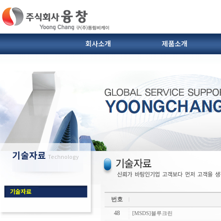
회사소개
제품소개
SIC도가니 및 받침대
열전대.보호관
인사말
연혁
이형제.브란자유
찾아오시는 길
다이캐스팅 부자재(슬리브
기술자료
Technology
기술자료
번호
48
[MSDS]블루크린