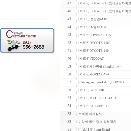
47
[MSDS]ISOLAT 70G(고체브란자비드
46
[MSDS]ISOLAT 80G(고체브란자비드
45
[MSDS] 습등면유 #68
44
[MSDS] 작동유 #68
43
[MSDS]COVERAL 1159
42
[MSDS]DYCOTE 1400
41
[MSDS]DYCOTE 140
40
[MSDS]VIOCOAT
39
[MSDS]세라믹울 (English ver.)
38
[MSDS]MORTAR A76
37
[Catalog and Workshop]CORONA
36
[MSDS]BY PL 08G
35
[MSDS]MATRIFLO 84ACX
34
[MSDS]BY LUBE 11
33
스케일 제거장치
32
이형제 회수 탱크 정화장치
31
[기술자료]Lumi Board