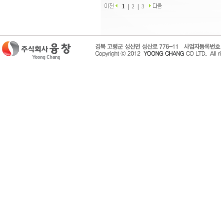
1
|
|
2
3