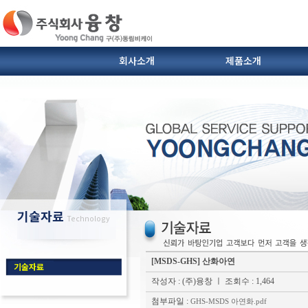
회사소개
제품소개
SIC도가니 및 받침대
열전대.보호관
인사말
연혁
이형제.브란자유
찾아오시는 길
다이캐스팅 부자재(슬리브
기술자료
Technology
[MSDS-GHS] 산화아연
기술자료
작성자 : (주)융창
ㅣ 조회수 : 1,464
첨부파일 :
GHS-MSDS 아연화.pdf