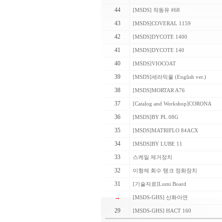
44
[MSDS] 작동유 #68
43
[MSDS]COVERAL 1159
42
[MSDS]DYCOTE 1400
41
[MSDS]DYCOTE 140
40
[MSDS]VIOCOAT
39
[MSDS]세라믹울 (English ver.)
38
[MSDS]MORTAR A76
37
[Catalog and Workshop]CORONA
36
[MSDS]BY PL 08G
35
[MSDS]MATRIFLO 84ACX
34
[MSDS]BY LUBE 11
33
스케일 제거장치
32
이형제 회수 탱크 정화장치
31
[기술자료]Lumi Board
→
[MSDS-GHS] 산화아연
29
[MSDS-GHS] HACT 160