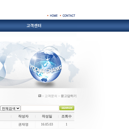
고객센터
합금철
성형내화물.내화물
공지사항
묻고답하기
산업설비
> 고객문의 >
묻고답하기
작성자
작성일
조회수
권재영
16.05.03
1