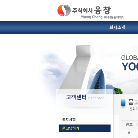
회사소개
SIC도가니 및 받침대
열전대.보호관
인사말
연혁
이형제
찾아
고객센터
Cs center
공지사항
번호
묻고답하기
8